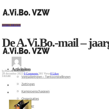
AVIBO NIEUWS
De A.Vi.Bo.-mail – jaa
Activiteiten
by
Marnix Moerman
28 december 2022
0
Comments
581 Views
0
Likes
Vergaderingen – Tentoonstellingen
SHARE
Zettingen
Kampioenschappen
Organisaties
Kalender