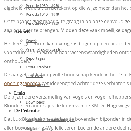
Periode 1950 – 1959
algehele vrede uit en betekent op die wijze meer dan het 
Periode 1940 – 1949
Onze proost ging maar al te graag in op onze eenvoudig
Periode 1935 – 1939
aan ons over te brengen. Midden deze vaak moeilijke dag
Artikels
Kweek
Het kerstgebeuren kan overigens bogen op een bijzonder r
Verzorging en voeding
voortdurende zoektocht naar wetenswaardigheden ontdek
Reportages
onthouden.
Losse krabbels
De aangehaalde hoopvolle boodschap kende in het 1ste 
Gildeleven
openingsspeech
het ideeëngoed achter deze verbinteni
Naslagwerken
Links
De bijzondere verzameling van vogels en vogelliefhebbers
Downloads
Blondeel en anderzijds de leden van de KM De Hogewegv
De Federatie
Dat Luc Blondeel onze federatie bovendien bijzonder in d
Aangesloten maatschappijen
aller bewondering. We feliciteren Luc en de andere deel
Reglementering