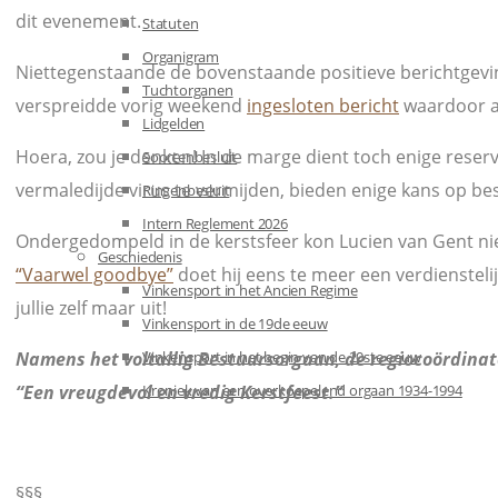
dit evenement.
Statuten
Organigram
Niettegenstaande de bovenstaande positieve berichtgevin
Tuchtorganen
verspreidde vorig weekend
ingesloten bericht
waardoor a
Lidgelden
Hoera, zou je denken! In de marge dient toch enige rese
Soortenbesluit
vermaledijde virus te vermijden, bieden enige kans op bes
Ringenbesluit
Intern Reglement 2026
Ondergedompeld in de kerstsfeer kon Lucien van Gent niet
Geschiedenis
“Vaarwel goodbye”
doet hij eens te meer een verdienstelij
Vinkensport in het Ancien Regime
jullie zelf maar uit!
Vinkensport in de 19de eeuw
Namens het voltallig Bestuursorgaan, de regiocoördinat
Vinkensport in het begin van de 20ste eeuw
“Een vreugdevol en vredig Kerstfeest.”
Kroniek van een overkoepelend orgaan 1934-1994
§§§