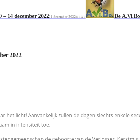
0 – 14 december 2022
De A.Vi.Bo
21 december 2022
NEXT
mber 2022
aar het licht! Aanvankelijk zullen de dagen slechts enkele
am in intensiteit toe.
istengemeenschap de geboorte van de Verlosser. Kerstmis al