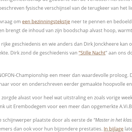
beschreven fysische verschijnsel van de terugkeer van het li
e vraag om
een bezinningstekstje
neer te pennen en bedoelde
en brengt de inhoud van zijn boodschap alvast hoop, warmte
ijke geschiedenis en wie anders dan Dirk Jonckheere kan on
te. Dirk zond de geschiedenis van
“Stille Nacht
” aan ons do
NOFON-Championship een meer dan waardevolle proloog. De
s naar voor en onderschreven eerder gemaakte hoopvolle 
 zorgde alvast voor heel wat uitstraling en zoals vorige we
ink uit Erembodegem voor een meer dan opgemerkte A.Vi.B
e schijnwerper plaatste door als eerste de
“Master in het kla
nemers dan ook voor hun bijzondere prestaties.
In bijlage
lat