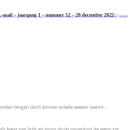
.-mail – jaargang 1 – nummer 52 – 28 december 2022
07 januari
 seconden lengen doch binnen enkele weken neemt –
s feest van licht en hoop drukt onverkort de wens tot