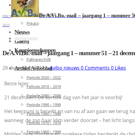
Contact
De A.Vi.Bo.-mail
De A.Vi.Bo.-mail – jaargang 1 – nummer 5
PREV
Privacy
2023
Nieuws
AVIBO NIEUWS
Galerij
Kampioenschappen
De A.Vi.Bo.-mail – jaargang 1 – nummer 51 – 21 dece
Palmares KVB
28 december 2022
in
Avibo nieuws
0
Comments
0
Likes
Archief Aviboblad
Periode 2020 – 2022
Beste lezer ,
Periode 2010 – 2019
Periode 2000 – 2009
21 december!! De kortste dag van het jaar is voorbij!
Periode 1990 – 1999
Het keerpunt is bereikt en van nu af aan gaan we terug n
Periode 1980 – 1989
wanneer de zon haar klim verder doorzet – het licht langza
Periode 1970 – 1979
Periode 1960 – 1969
Midden deze duistere en onzekere tijden herdenkt de chr