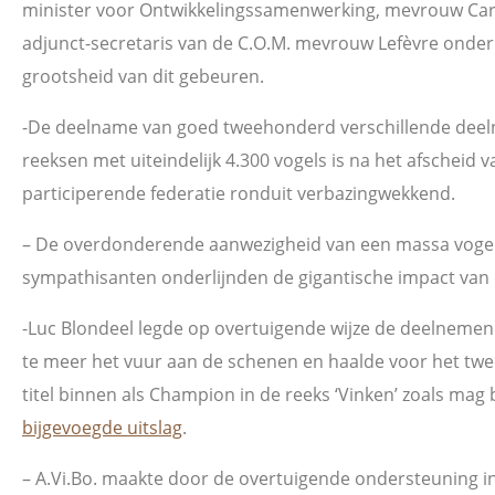
minister voor Ontwikkelingssamenwerking, mevrouw Car
adjunct-secretaris van de C.O.M. mevrouw Lefèvre onder
grootsheid van dit gebeuren.
-De deelname van goed tweehonderd verschillende deeln
reeksen met uiteindelijk 4.300 vogels is na het afscheid 
participerende federatie ronduit verbazingwekkend.
– De overdonderende aanwezigheid van een massa vogel
sympathisanten onderlijnden de gigantische impact van 
-Luc Blondeel legde op overtuigende wijze de deelnemen
te meer het vuur aan de schenen en haalde voor het twee
titel binnen als Champion in de reeks ‘Vinken’ zoals mag 
bijgevoegde uitslag
.
– A.Vi.Bo. maakte door de overtuigende ondersteuning i