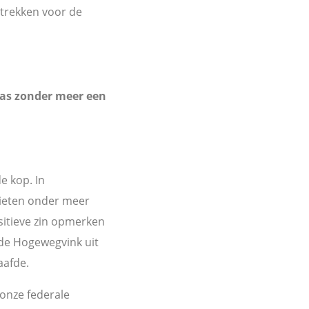
 trekken voor de
as zonder meer een
de kop. In
lieten onder meer
sitieve zin opmerken
 de Hogewegvink uit
aafde.
onze federale