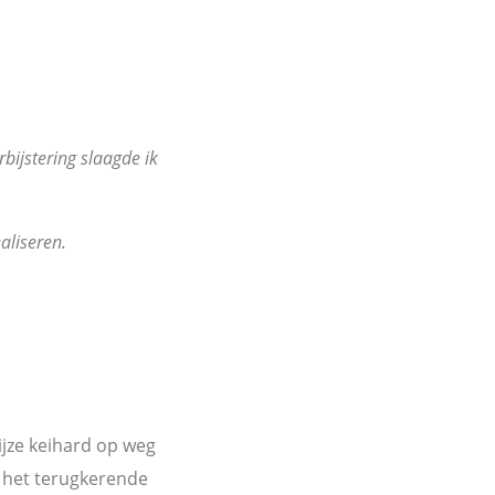
rbijstering slaagde ik
aliseren.
wijze keihard op weg
n het terugkerende