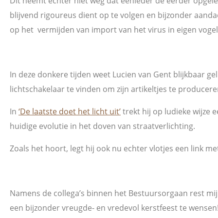
Dit neemt echter niet weg dat éénieder de eerder opge
blijvend rigoureus dient op te volgen en bijzonder aandac
op het vermijden van import van het virus in eigen voge
In deze donkere tijden weet Lucien van Gent blijkbaar ge
lichtschakelaar te vinden om zijn artikeltjes te producere
In
‘De laatste doet het licht uit’
trekt hij op ludieke wijze
huidige evolutie in het doven van straatverlichting.
Zoals het hoort, legt hij ook nu echter vlotjes een link me
Namens de collega’s binnen het Bestuursorgaan rest mij
een bijzonder vreugde- en vredevol kerstfeest te wensen