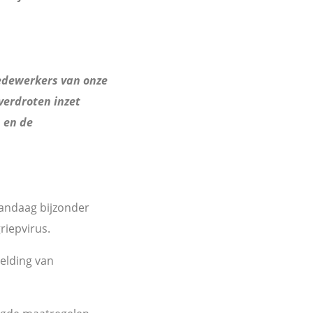
edewerkers van onze
verdroten inzet
n en de
 vandaag bijzonder
riepvirus.
elding van