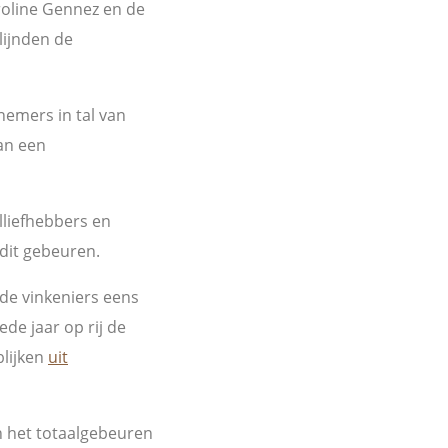
oline Gennez en de
lijnden de
emers in tal van
van een
liefhebbers en
dit gebeuren.
de vinkeniers eens
de jaar op rij de
blijken
uit
n het totaalgebeuren