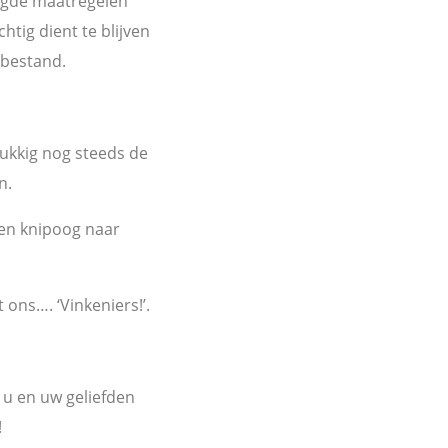
legde maatregelen
htig dient te blijven
lbestand.
lukkig nog steeds de
n.
 een knipoog naar
t ons…. ‘Vinkeniers!’.
 u en uw geliefden
!