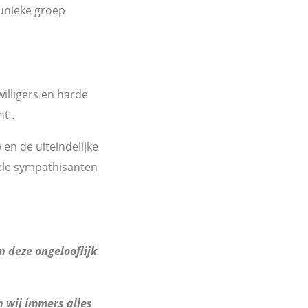
 unieke groep
willigers en harde
t .
 en de uiteindelijke
vele sympathisanten
n deze ongelooflijk
 wij immers alles