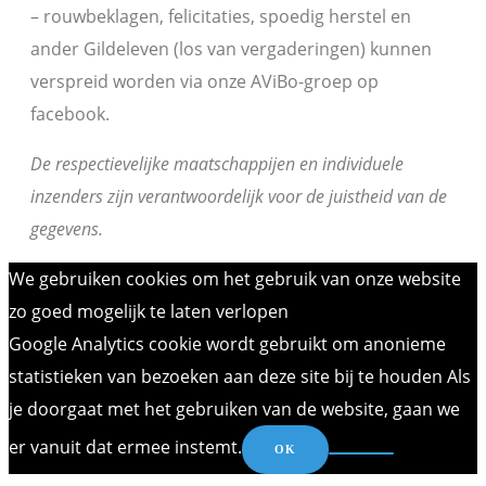
– rouwbeklagen, felicitaties, spoedig herstel en
ander Gildeleven (los van vergaderingen) kunnen
verspreid worden via onze AViBo-groep op
facebook.
De respectievelijke maatschappijen en individuele
inzenders zijn verantwoordelijk voor de juistheid van de
gegevens.
We gebruiken cookies om het gebruik van onze website
zo goed mogelijk te laten verlopen
Google Analytics cookie wordt gebruikt om anonieme
statistieken van bezoeken aan deze site bij te houden Als
je doorgaat met het gebruiken van de website, gaan we
er vanuit dat ermee instemt.
OK