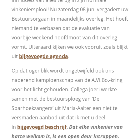
Inmiddels valt alles terug in zijn normale
vinkeniersplooi! Nu zaterdag 08 juni vergadert uw
Bestuursorgaan in maandelijks overleg. Het hoeft
niemand te verbazen dat de evaluatie van
voorbije weekend hoofdmoot van dit overleg
vormt. Uiteraard kijken we ook vooruit zoals blijkt
uit
bijgevoegde agenda
.
Op dat ogenblik wordt ongetwijfeld ook ons
naderend kampioenschap van de A.Vi.Bo.-kring
voor het licht gehouden. Collega Joeri werkte
samen met de bestuursploeg van ‘De
Sparhoekzangers’ uit Maria-Aalter een niet te
versmaden aanbod uit dat ik met u deel
in
bijgevoegd beschrijf
.
Dat elke vinkenier van
harte welkom is, is een open deur intrappen.