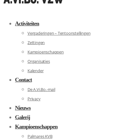
Activiteiten
Vergaderingen – Tentoonstellingen
Zettingen
Kampioenschappen
Organisaties
Kalender
Contact
De A.Vi.Bo.-mail
Privacy
Nieuws
Galerij
Kampioenschappen
Palmares KVB