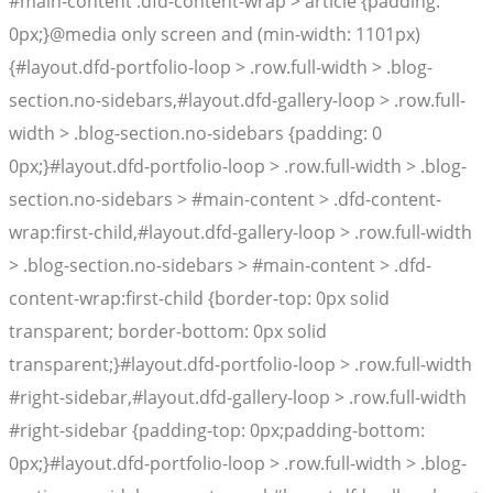
#main-content .dfd-content-wrap > article {padding:
0px;}@media only screen and (min-width: 1101px)
{#layout.dfd-portfolio-loop > .row.full-width > .blog-
section.no-sidebars,#layout.dfd-gallery-loop > .row.full-
width > .blog-section.no-sidebars {padding: 0
0px;}#layout.dfd-portfolio-loop > .row.full-width > .blog-
section.no-sidebars > #main-content > .dfd-content-
wrap:first-child,#layout.dfd-gallery-loop > .row.full-width
> .blog-section.no-sidebars > #main-content > .dfd-
content-wrap:first-child {border-top: 0px solid
transparent; border-bottom: 0px solid
transparent;}#layout.dfd-portfolio-loop > .row.full-width
#right-sidebar,#layout.dfd-gallery-loop > .row.full-width
#right-sidebar {padding-top: 0px;padding-bottom:
0px;}#layout.dfd-portfolio-loop > .row.full-width > .blog-