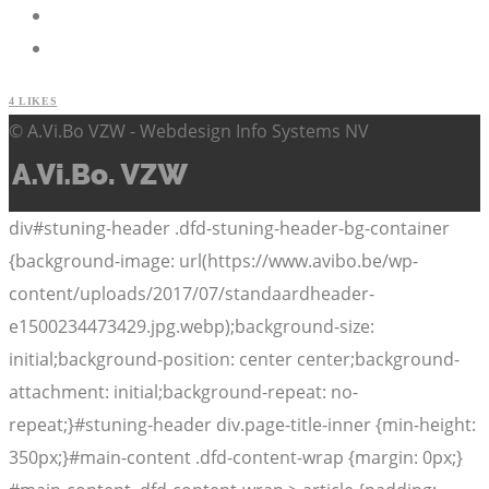
4
LIKES
© A.Vi.Bo VZW - Webdesign Info Systems NV
div#stuning-header .dfd-stuning-header-bg-container
{background-image: url(https://www.avibo.be/wp-
content/uploads/2017/07/standaardheader-
e1500234473429.jpg.webp);background-size:
initial;background-position: center center;background-
attachment: initial;background-repeat: no-
repeat;}#stuning-header div.page-title-inner {min-height:
350px;}#main-content .dfd-content-wrap {margin: 0px;}