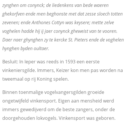
zynghen om conynck; de liedenkens van bede waeren
ghekorfven ende men beghonste met dat zesse sloech totten
zevenen; ende Anthones Cottyn was keysere; mette zelve
voghelen hadde hij ij jaer conynck gheweist van te vooren.
Daer naer ghynghen zy te kercke St. Pieters ende de voghelen
hynghen byden oultaer.
Besluit: In Ieper was reeds in 1593 een eerste
vinkeniersgilde. Immers, Keizer kon men pas worden na
tweemaal op rij Koning spelen.
Binnen toenmalige vogelvangersgilden groeide
ongetwijfeld vinkensport. Eigen aan mensheid werd
immers gewedijverd om de beste zangers, onder de
doorgehouden lokvogels. Vinkensport was geboren.