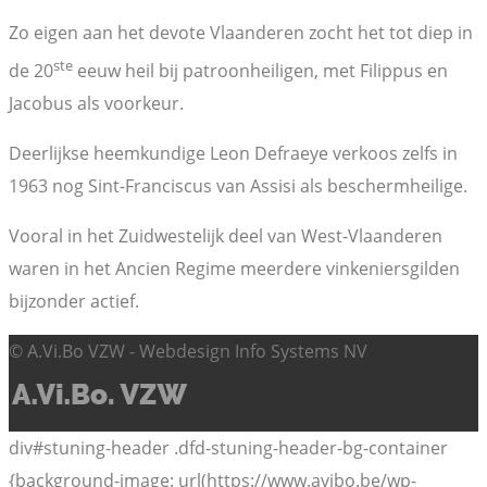
Zo eigen aan het devote Vlaanderen zocht het tot diep in
ste
de 20
eeuw heil bij patroonheiligen, met Filippus en
Jacobus als voorkeur.
Deerlijkse heemkundige Leon Defraeye verkoos zelfs in
1963 nog Sint-Franciscus van Assisi als beschermheilige.
Vooral in het Zuidwestelijk deel van West-Vlaanderen
waren in het Ancien Regime meerdere vinkeniersgilden
bijzonder actief.
© A.Vi.Bo VZW - Webdesign Info Systems NV
div#stuning-header .dfd-stuning-header-bg-container
{background-image: url(https://www.avibo.be/wp-