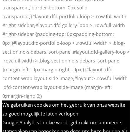
transparent; border-bottom: 0px solid
transparent;}#layout.dfd-portfolio-loop > .row.full-width
#right-sidebar,#layout.dfd-gallery-loop > .row.full-width
#right-sidebar {padding-top: 0px;padding-bottom:
0px;}#layout.dfd-portfolio-loop > .row.full-width > .blog-
section.no-sidebars .sort-panel,#layout.dfd-gallery-loop >
.row.full-width > .blog-section.no-sidebars .sort-panel
{margin-left: -0px;margin-right: -0px;}}#layout .dfd-
content-wrap.layout-side-image,#layout > .row.full-width
.dfd-content-wrap.layout-side-image {margin-left:
0;margin-right: 0;}
We gebruiken cookies om het gebruik van onze website
zo goed mogelijk te laten verlopen
Google Analytics cookie wordt gebruikt om anonieme
statistieken van bezoeken aan deze site bij te houden Als