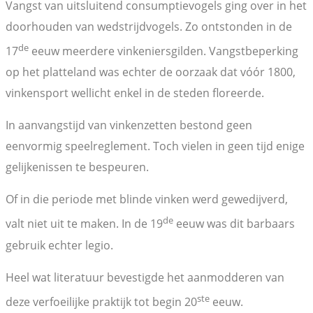
Vangst van uitsluitend consumptievogels ging over in het
doorhouden van wedstrijdvogels. Zo ontstonden in de
de
17
eeuw meerdere vinkeniersgilden. Vangstbeperking
op het platteland was echter de oorzaak dat vόόr 1800,
vinkensport wellicht enkel in de steden floreerde.
In aanvangstijd van vinkenzetten bestond geen
eenvormig speelreglement. Toch vielen in geen tijd enige
gelijkenissen te bespeuren.
Of in die periode met blinde vinken werd gewedijverd,
de
valt niet uit te maken. In de 19
eeuw was dit barbaars
gebruik echter legio.
Heel wat literatuur bevestigde het aanmodderen van
ste
deze verfoeilijke praktijk tot begin 20
eeuw.