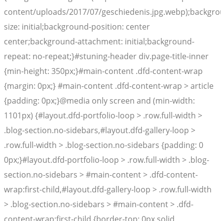
content/uploads/2017/07/geschiedenis.jpg.webp);backgr
size: initial;background-position: center
center;background-attachment: initial;background-
repeat: no-repeat;}#stuning-header div.page-title-inner
{min-height: 350px;}#main-content .dfd-content-wrap
{margin: 0px;} #main-content .dfd-content-wrap > article
{padding: 0px;}@media only screen and (min-width:
1101px) {#layout.dfd-portfolio-loop > .row.full-width >
.blog-section.no-sidebars,#layout.dfd-gallery-loop >
.row.full-width > .blog-section.no-sidebars {padding: 0
0px;}#layout.dfd-portfolio-loop > .row.full-width > .blog-
section.no-sidebars > #main-content > .dfd-content-
wrap:first-child,#layout.dfd-gallery-loop > .row.full-width
> .blog-section.no-sidebars > #main-content > .dfd-
content-wrap:first-child {border-top: 0px solid