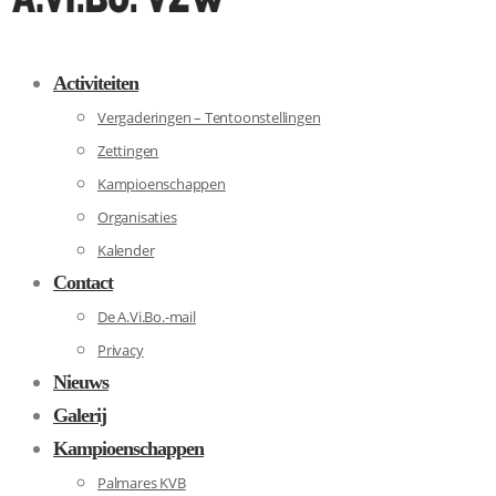
Activiteiten
Vergaderingen – Tentoonstellingen
Zettingen
Kampioenschappen
Organisaties
Kalender
Contact
De A.Vi.Bo.-mail
Privacy
Nieuws
Galerij
Kampioenschappen
Palmares KVB