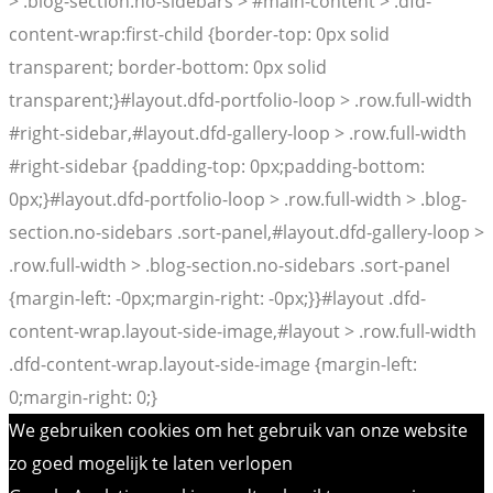
> .blog-section.no-sidebars > #main-content > .dfd-
content-wrap:first-child {border-top: 0px solid
transparent; border-bottom: 0px solid
transparent;}#layout.dfd-portfolio-loop > .row.full-width
#right-sidebar,#layout.dfd-gallery-loop > .row.full-width
#right-sidebar {padding-top: 0px;padding-bottom:
0px;}#layout.dfd-portfolio-loop > .row.full-width > .blog-
section.no-sidebars .sort-panel,#layout.dfd-gallery-loop >
.row.full-width > .blog-section.no-sidebars .sort-panel
{margin-left: -0px;margin-right: -0px;}}#layout .dfd-
content-wrap.layout-side-image,#layout > .row.full-width
.dfd-content-wrap.layout-side-image {margin-left:
0;margin-right: 0;}
We gebruiken cookies om het gebruik van onze website
zo goed mogelijk te laten verlopen