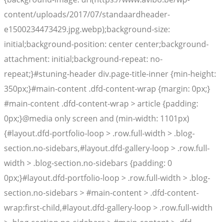
content/uploads/2017/07/standaardheader-
e1500234473429.jpg.webp);background-size:
initial;background-position: center center;background-
attachment: initial;background-repeat: no-
repeat;}#stuning-header div.page-title-inner {min-height:
350px;}#main-content .dfd-content-wrap {margin: 0px;}
#main-content .dfd-content-wrap > article {padding:
0px;}@media only screen and (min-width: 1101px)
{#layout.dfd-portfolio-loop > .row.full-width > .blog-
section.no-sidebars,#layout.dfd-gallery-loop > .row.full-
width > .blog-section.no-sidebars {padding: 0
0px;}#layout.dfd-portfolio-loop > .row.full-width > .blog-
section.no-sidebars > #main-content > .dfd-content-
wrap:first-child,#layout.dfd-gallery-loop > .row.full-width