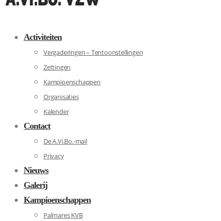
Activiteiten
Vergaderingen – Tentoonstellingen
Zettingen
Kampioenschappen
Organisaties
Kalender
Contact
De A.Vi.Bo.-mail
Privacy
Nieuws
Galerij
Kampioenschappen
Palmares KVB