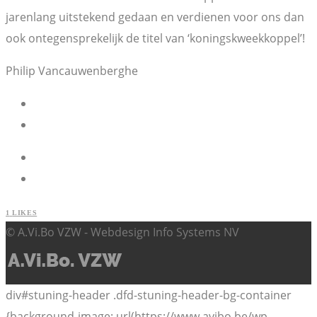
jarenlang uitstekend gedaan en verdienen voor ons dan
ook ontegensprekelijk de titel van ‘koningskweekkoppel’!
Philip Vancauwenberghe
1
LIKES
© A.Vi.Bo VZW - Webdesign Info Systems NV
div#stuning-header .dfd-stuning-header-bg-container
{background-image: url(https://www.avibo.be/wp-