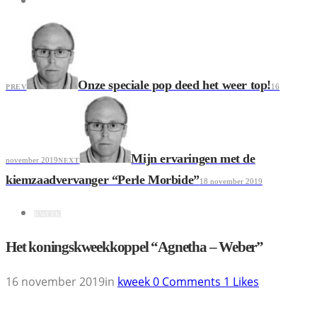
Onze speciale pop deed het weer top!
16
PREV
Mijn ervaringen met de
november 2019
NEXT
kiemzaadvervanger “Perle Morbide”
18 november 2019
KWEEK
Het koningskweekkoppel “Agnetha – Weber”
16 november 2019
in
kweek
0
Comments
1
Likes