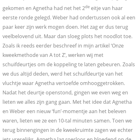
de
gekomen en Agnetha had net het 2
eitje van haar
eerste ronde gelegd. Weber had ondertussen ook al een
paar keer zijn werk mogen doen. Het zag er dus terug
veelbelovend uit. Maar dan sloeg plots het noodlot toe.
Zoals ik reeds eerder beschreef in mijn artikel ‘Onze
kweekmethode van A tot Z’, werken wij met
schuifdeurtjes om de koppeling te laten gebeuren. Zoals
we dus altijd deden, werd het schuifdeurtje van het
vluchtje waar Agnetha vertoefde omhooggetrokken.
Nadat het deurtje openstond, gingen we even weg en
lieten we alles zijn gang gaan. Met het idee dat Agnetha
en Weber een nieuw ‘fun’-momentje aan het beleven
waren, lieten we ze een 10-tal minuten samen. Toen we
terug binnengingen in de kweekruimte zagen we echter
iets vreselijks. Agnetha lag roerloos en bloedend op de