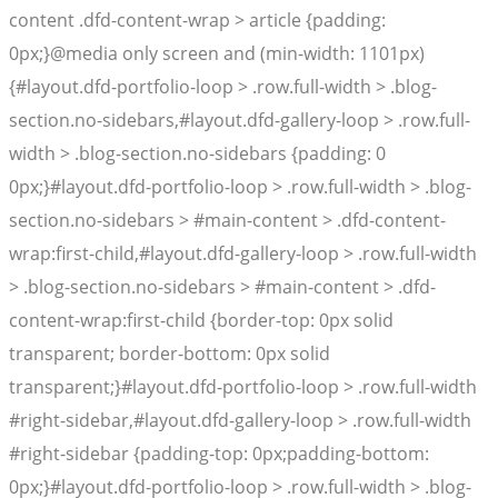
content .dfd-content-wrap > article {padding:
0px;}@media only screen and (min-width: 1101px)
{#layout.dfd-portfolio-loop > .row.full-width > .blog-
section.no-sidebars,#layout.dfd-gallery-loop > .row.full-
width > .blog-section.no-sidebars {padding: 0
0px;}#layout.dfd-portfolio-loop > .row.full-width > .blog-
section.no-sidebars > #main-content > .dfd-content-
wrap:first-child,#layout.dfd-gallery-loop > .row.full-width
> .blog-section.no-sidebars > #main-content > .dfd-
content-wrap:first-child {border-top: 0px solid
transparent; border-bottom: 0px solid
transparent;}#layout.dfd-portfolio-loop > .row.full-width
#right-sidebar,#layout.dfd-gallery-loop > .row.full-width
#right-sidebar {padding-top: 0px;padding-bottom:
0px;}#layout.dfd-portfolio-loop > .row.full-width > .blog-