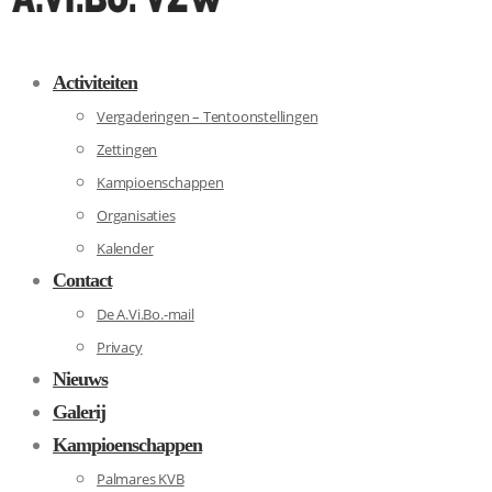
Activiteiten
Vergaderingen – Tentoonstellingen
Zettingen
Kampioenschappen
Organisaties
Kalender
Contact
De A.Vi.Bo.-mail
Privacy
Nieuws
Galerij
Kampioenschappen
Palmares KVB