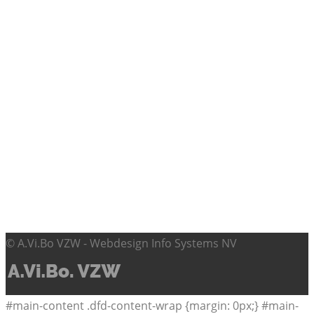
© A.Vi.Bo VZW - Webdesign Info Systems NV
#main-content .dfd-content-wrap {margin: 0px;} #main-