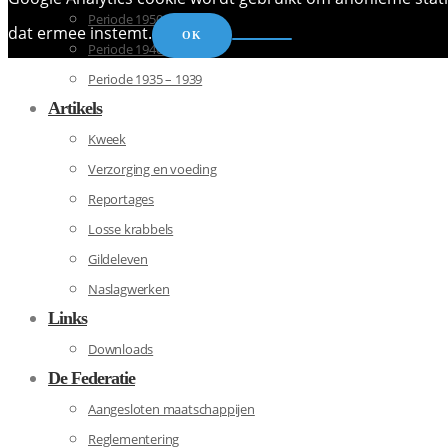
Periode 1950 – 1959
dat ermee instemt.
OK
Periode 1940 – 1949
Periode 1935 – 1939
Artikels
Kweek
Verzorging en voeding
Reportages
Losse krabbels
Gildeleven
Naslagwerken
Links
Downloads
De Federatie
Aangesloten maatschappijen
Reglementering