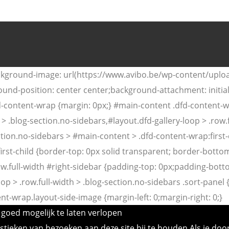
ackground-image: url(https://www.avibo.be/wp-content/upl
ound-position: center center;background-attachment: initi
fd-content-wrap {margin: 0px;} #main-content .dfd-content-w
 > .blog-section.no-sidebars,#layout.dfd-gallery-loop > .row.
ction.no-sidebars > #main-content > .dfd-content-wrap:first-c
rst-child {border-top: 0px solid transparent; border-bottom
row.full-width #right-sidebar {padding-top: 0px;padding-botto
op > .row.full-width > .blog-section.no-sidebars .sort-panel 
nt-wrap.layout-side-image {margin-left: 0;margin-right: 0;}
goed mogelijk te laten verlopen
tieken van bezoeken aan deze site bij te houden Als je doo