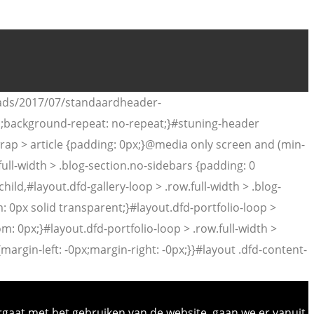
oads/2017/07/standaardheader-
al;background-repeat: no-repeat;}#stuning-header
rap > article {padding: 0px;}@media only screen and (min-
full-width > .blog-section.no-sidebars {padding: 0
hild,#layout.dfd-gallery-loop > .row.full-width > .blog-
: 0px solid transparent;}#layout.dfd-portfolio-loop >
m: 0px;}#layout.dfd-portfolio-loop > .row.full-width >
{margin-left: -0px;margin-right: -0px;}}#layout .dfd-content-
rgaat met het gebruiken van de website, gaan we er vanuit