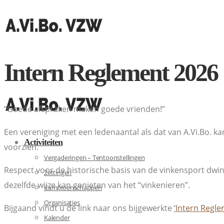
Intern Reglement 2026
“Goede afspraken maken goede vrienden!”
Een vereniging met een ledenaantal als dat van A.Vi.Bo. 
Activiteiten
voorzien.
Vergaderingen – Tentoonstellingen
Respect voor de historische basis van de vinkensport dwing
Zettingen
dezelfde wijze kan genieten van het “vinkenieren”.
Kampioenschappen
Organisaties
Bijgaand vindt u de link naar ons bijgewerkte
‘Intern Regle
Kalender