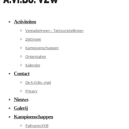
Activiteiten
Vergaderingen – Tentoonstellingen
Zettingen
Kampioenschappen
Organisaties
Kalender
Contact
De A.Vi.Bo.-mail
Privacy
Nieuws
Galerij
Kampioenschappen
Palmares KVB