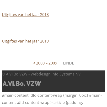
Uitgiftes van het jaar 2018
Uitgiftes van het jaar 2019
< 2000 – 2009
| EINDE
© A.Vi.Bo VZW - Webdesign Info Systems NV
#main-content .dfd-content-wrap {margin: 0px;} #main-
content .dfd-content-wrap > article {padding: