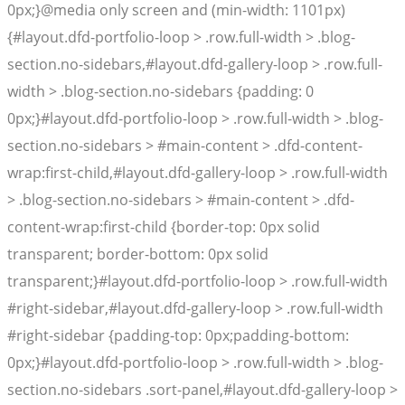
0px;}@media only screen and (min-width: 1101px)
{#layout.dfd-portfolio-loop > .row.full-width > .blog-
section.no-sidebars,#layout.dfd-gallery-loop > .row.full-
width > .blog-section.no-sidebars {padding: 0
0px;}#layout.dfd-portfolio-loop > .row.full-width > .blog-
section.no-sidebars > #main-content > .dfd-content-
wrap:first-child,#layout.dfd-gallery-loop > .row.full-width
> .blog-section.no-sidebars > #main-content > .dfd-
content-wrap:first-child {border-top: 0px solid
transparent; border-bottom: 0px solid
transparent;}#layout.dfd-portfolio-loop > .row.full-width
#right-sidebar,#layout.dfd-gallery-loop > .row.full-width
#right-sidebar {padding-top: 0px;padding-bottom:
0px;}#layout.dfd-portfolio-loop > .row.full-width > .blog-
section.no-sidebars .sort-panel,#layout.dfd-gallery-loop >