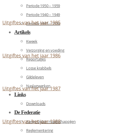
Periode 1950 – 1959
Periode 1940 – 1949
Uitgiftes van het jaar 1985
Periode 1935 – 1939
Artikels
Kweek
Verzorging en voeding
Uitgiftes van het jaar 1986
Reportages
Losse krabbels
Gildeleven
Naslagwerken
Uitgiftes van het jaar 1987
Links
Downloads
De Federatie
Uitgiftes van het jaar 1988
Aangesloten maatschappijen
Reglementering