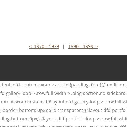
< 1970 – 1979
|
1990 – 1999 >
ent .dfd-content-wrap > article {padding: 0px;}@media only
fd-gallery-loop > .row.full-width > .blog-section.no-sidebars 
ntent-wrap:first-child,#layout.dfd-gallery-loop > .row.full-
; border-bottom: 0px solid transparent;}#layout.dfd-portfoli
ding-bottom: 0px;}#layout.dfd-portfolio-loop > .row.full-wid