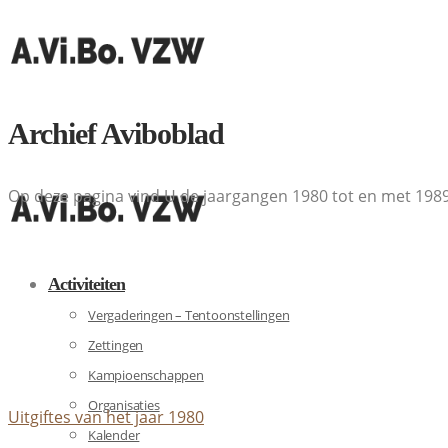
Archief Aviboblad
Op deze pagina vind U de jaargangen 1980 tot en met 198
Activiteiten
Vergaderingen – Tentoonstellingen
Zettingen
Kampioenschappen
Organisaties
Uitgiftes van het jaar 1980
Kalender