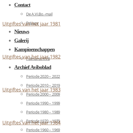
Contact
De A.Vi.Bo.-mail
Privacy
Uitgiftes van het jaar 1981
Nieuws
Galerij
Kampioenschappen
Uitgiftes van het jaar 1982
Palmares KVB
Archief Aviboblad
Periode 2020 – 2022
Periode 2010 – 2019
Uitgiftes van het jaar 1983
Periode 2000 – 2009
Periode 1990 – 1999
Periode 1980 – 1989
Periode 1970 – 1979
Uitgiftes van het jaar 1984
Periode 1960 – 1969