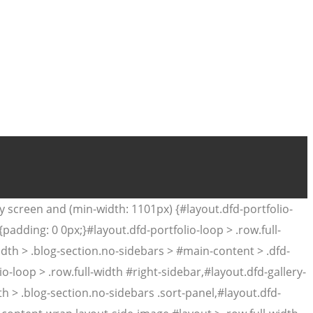
 screen and (min-width: 1101px) {#layout.dfd-portfolio-
{padding: 0 0px;}#layout.dfd-portfolio-loop > .row.full-
width > .blog-section.no-sidebars > #main-content > .dfd-
o-loop > .row.full-width #right-sidebar,#layout.dfd-gallery-
th > .blog-section.no-sidebars .sort-panel,#layout.dfd-