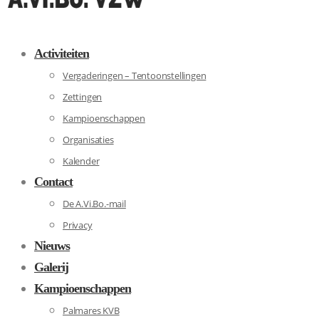
Activiteiten
Vergaderingen – Tentoonstellingen
Zettingen
Kampioenschappen
Organisaties
Kalender
Contact
De A.Vi.Bo.-mail
Privacy
Nieuws
Galerij
Kampioenschappen
Palmares KVB