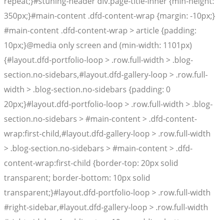
repeat;}#stuning-header div.page-title-inner {min-height:
350px;}#main-content .dfd-content-wrap {margin: -10px;}
#main-content .dfd-content-wrap > article {padding:
10px;}@media only screen and (min-width: 1101px)
{#layout.dfd-portfolio-loop > .row.full-width > .blog-
section.no-sidebars,#layout.dfd-gallery-loop > .row.full-
width > .blog-section.no-sidebars {padding: 0
20px;}#layout.dfd-portfolio-loop > .row.full-width > .blog-
section.no-sidebars > #main-content > .dfd-content-
wrap:first-child,#layout.dfd-gallery-loop > .row.full-width
> .blog-section.no-sidebars > #main-content > .dfd-
content-wrap:first-child {border-top: 20px solid
transparent; border-bottom: 10px solid
transparent;}#layout.dfd-portfolio-loop > .row.full-width
#right-sidebar,#layout.dfd-gallery-loop > .row.full-width