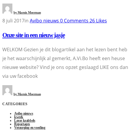
by
Marnix Moerman
8 juli 2017
in
Avibo nieuws
0
Comments
26
Likes
Onze site in een nieuw jasje
WELKOM Gezien je dit blogartikel aan het lezen bent heb
je het waarschijnlijk al gemerkt, A.Vi.Bo heeft een heuse
nieuwe website? Vind je ons opzet geslaagd LIKE ons dan
via uw facebook
by
Marnix Moerman
CATEGORIES
Avibo nieuws
kweek
Losse krabbels
Reportages
Verzorging en voeding