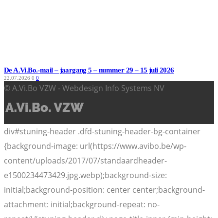
De A.Vi.Bo.-mail – jaargang 5 – nummer 29 – 15 juli 2026
22.07.2026
0
0
© A.Vi.Bo VZW - Webdesign Info Systems NV
div#stuning-header .dfd-stuning-header-bg-container
{background-image: url(https://www.avibo.be/wp-
content/uploads/2017/07/standaardheader-
e1500234473429.jpg.webp);background-size:
initial;background-position: center center;background-
attachment: initial;background-repeat: no-