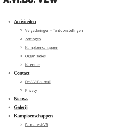
Activiteiten
Vergaderingen – Tentoonstellingen
Zettingen
Kampioenschappen
Organisaties
Kalender
Contact
De A.Vi.Bo.-mail
Privacy
Nieuws
Galerij
Kampioenschappen
Palmares KVB