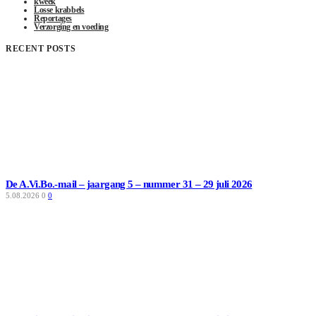
kweek
Losse krabbels
Reportages
Verzorging en voeding
RECENT POSTS
De A.Vi.Bo.-mail – jaargang 5 – nummer 31 – 29 juli 2026
5.08.2026
0
0