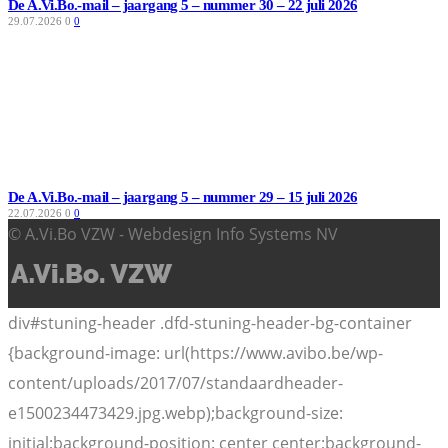
De A.Vi.Bo.-mail – jaargang 5 – nummer 30 – 22 juli 2026
29.07.2026
0
0
De A.Vi.Bo.-mail – jaargang 5 – nummer 29 – 15 juli 2026
22.07.2026
0
0
© A.Vi.Bo VZW - Webdesign Info Systems NV
div#stuning-header .dfd-stuning-header-bg-container
{background-image: url(https://www.avibo.be/wp-
content/uploads/2017/07/standaardheader-
e1500234473429.jpg.webp);background-size:
initial;background-position: center center;background-