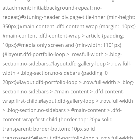
attachment: initial;background-repeat: no-
repeat;}#stuning-header div.page-title-inner {min-height:
350px;}#main-content .dfd-content-wrap {margin: -10px;}
#main-content .dfd-content-wrap > article {padding:
10px;}@media only screen and (min-width: 1101px)
{#layout.dfd-portfolio-loop > .row.full-width > .blog-
section.no-sidebars,#layout.dfd-gallery-loop > .row.full-
width > .blog-section.no-sidebars {padding: 0
20px;}#layout.dfd-portfolio-loop > .row.full-width > .blog-
section.no-sidebars > #main-content > .dfd-content-
wrap:first-child,#layout.dfd-gallery-loop > .row.full-width
> .blog-section.no-sidebars > #main-content > .dfd-
content-wrap:first-child {border-top: 20px solid
transparent; border-bottom: 10px solid
transparent;}#layout.dfd-portfolio-loop > .row.full-width