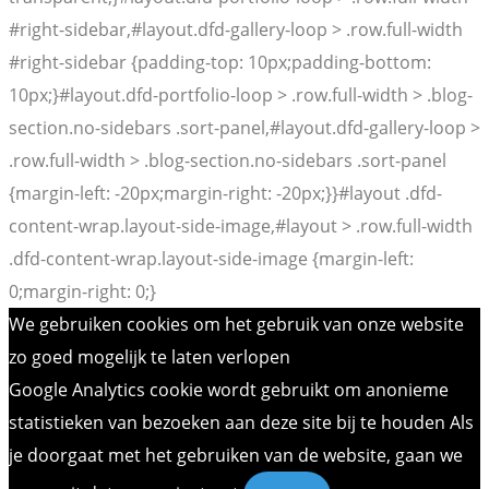
#right-sidebar,#layout.dfd-gallery-loop > .row.full-width
#right-sidebar {padding-top: 10px;padding-bottom:
10px;}#layout.dfd-portfolio-loop > .row.full-width > .blog-
section.no-sidebars .sort-panel,#layout.dfd-gallery-loop >
.row.full-width > .blog-section.no-sidebars .sort-panel
{margin-left: -20px;margin-right: -20px;}}#layout .dfd-
content-wrap.layout-side-image,#layout > .row.full-width
.dfd-content-wrap.layout-side-image {margin-left:
0;margin-right: 0;}
We gebruiken cookies om het gebruik van onze website
zo goed mogelijk te laten verlopen
Google Analytics cookie wordt gebruikt om anonieme
statistieken van bezoeken aan deze site bij te houden Als
je doorgaat met het gebruiken van de website, gaan we