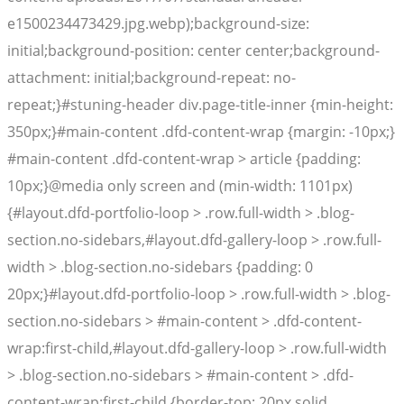
e1500234473429.jpg.webp);background-size:
initial;background-position: center center;background-
attachment: initial;background-repeat: no-
repeat;}#stuning-header div.page-title-inner {min-height:
350px;}#main-content .dfd-content-wrap {margin: -10px;}
#main-content .dfd-content-wrap > article {padding:
10px;}@media only screen and (min-width: 1101px)
{#layout.dfd-portfolio-loop > .row.full-width > .blog-
section.no-sidebars,#layout.dfd-gallery-loop > .row.full-
width > .blog-section.no-sidebars {padding: 0
20px;}#layout.dfd-portfolio-loop > .row.full-width > .blog-
section.no-sidebars > #main-content > .dfd-content-
wrap:first-child,#layout.dfd-gallery-loop > .row.full-width
> .blog-section.no-sidebars > #main-content > .dfd-
content-wrap:first-child {border-top: 20px solid