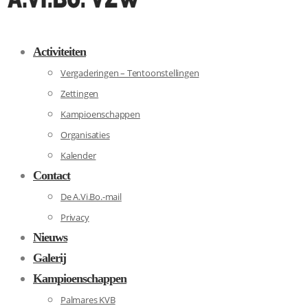
Activiteiten
Vergaderingen – Tentoonstellingen
Zettingen
Kampioenschappen
Organisaties
Kalender
Contact
De A.Vi.Bo.-mail
Privacy
Nieuws
Galerij
Kampioenschappen
Palmares KVB