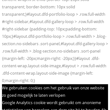
transparent; border-bottom: 10px solid
transparent;}#layout.dfd-portfolio-loop > .row.full-width
#right-sidebar,#layout.dfd-gallery-loop > .row.full-width
#right-sidebar {padding-top: 10px;padding-bottom:
10px;}#layout.dfd-portfolio-loop > .row.full-width > .blog-
section.no-sidebars .sort-panel,#layout.dfd-gallery-loop >
.row.full-width > .blog-section.no-sidebars .sort-panel
{margin-left: -20px;margin-right: -20px;}}#layout .dfd-
content-wrap.layout-side-image,#layout > .row.full-width
.dfd-content-wrap.layout-side-image {margin-left:
0;margin-right: 0;}
We gebruiken cookies om het gebruik van onze website
zo goed mogelijk te laten verlopen
Google Analytics cookie wordt gebruikt om anonieme
statistieken van bezoeken aan deze site bij te houden Als