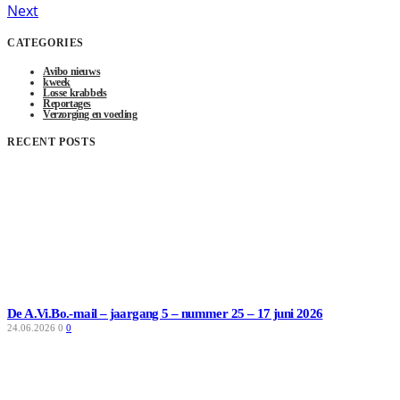
Next
CATEGORIES
Avibo nieuws
kweek
Losse krabbels
Reportages
Verzorging en voeding
RECENT POSTS
De A.Vi.Bo.-mail – jaargang 5 – nummer 25 – 17 juni 2026
24.06.2026
0
0