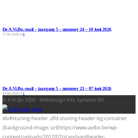
De A.Vi.Bo.-mail – jaargang 5 – nummer 24 – 10 juni 2026
17.06.2026
0
0
De A.Vi.Bo.-mail – jaargang 5 – nummer 23 – 07 juni 2026
10.06.2026
0
1
© A.Vi.Bo VZW - Webdesign Info Systems NV
div#stuning-header .dfd-stuning-header-bg-container
{background-image: url(https://www.avibo.be/wp-
content/uploads/2017/07/standaardheader-