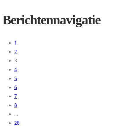
Berichtennavigatie
1
2
3
4
5
6
7
8
…
28