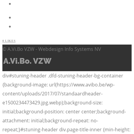
0
LIKES
© A.Vi.Bo VZW - Webdesign Info Systems NV
div#stuning-header .dfd-stuning-header-bg-container
{background-image: url(https://www.avibo.be/wp-
content/uploads/2017/07/standaardheader-
e1500234473429.jpg.webp);background-size:
initial;background-position: center center;background-
attachment: initial;background-repeat: no-
repeat;}#stuning-header div.page-title-inner {min-height: