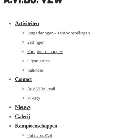
Activiteiten
Vergaderingen – Tentoonstellingen
Zettingen
Kampioenschappen
Organisaties
Kalender
Contact
De A.Vi.Bo.-mail
Privacy
Nieuws
Galerij
Kampioenschappen
Palmares KVB