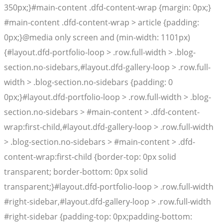
350px;}#main-content .dfd-content-wrap {margin: 0px;}
#main-content .dfd-content-wrap > article {padding:
0px;}@media only screen and (min-width: 1101px)
{#layout.dfd-portfolio-loop > .row.full-width > .blog-
section.no-sidebars,#layout.dfd-gallery-loop > .row.full-
width > .blog-section.no-sidebars {padding: 0
0px;}#layout.dfd-portfolio-loop > .row.full-width > .blog-
section.no-sidebars > #main-content > .dfd-content-
wrap:first-child,#layout.dfd-gallery-loop > .row.full-width
> .blog-section.no-sidebars > #main-content > .dfd-
content-wrap:first-child {border-top: 0px solid
transparent; border-bottom: 0px solid
transparent;}#layout.dfd-portfolio-loop > .row.full-width
#right-sidebar,#layout.dfd-gallery-loop > .row.full-width
#right-sidebar {padding-top: 0px;padding-bottom: