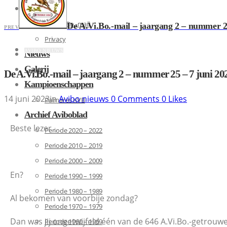
Contact
De A.Vi.Bo.-mail
De A.Vi.Bo.-mail – jaargang 2 – nummer 2
PREV
Privacy
AVIBO NIEUWS
Nieuws
Galerij
De A.Vi.Bo.-mail – jaargang 2 – nummer 25 – 7 juni 20
Kampioenschappen
14 juni 2023
in
Avibo nieuws
0
Comments
0
Likes
Palmares KVB
Archief Aviboblad
Beste lezer ,
Periode 2020 – 2022
Periode 2010 – 2019
Periode 2000 – 2009
En?
Periode 1990 – 1999
Periode 1980 – 1989
Al bekomen van voorbije zondag?
Periode 1970 – 1979
Dan was jij ongetwijfeld één van de 646 A.Vi.Bo.-getrouw
Periode 1960 – 1969