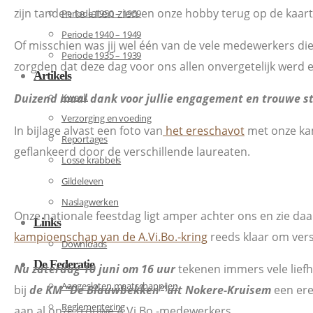
zijn tanden te laten zien en onze hobby terug op de kaart
Periode 1950 – 1959
Periode 1940 – 1949
Of misschien was jij wel één van de vele medewerkers di
Periode 1935 – 1939
zorgden dat deze dag voor ons allen onvergetelijk werd en
Artikels
Duizend maal dank voor jullie engagement en trouwe st
Kweek
Verzorging en voeding
In bijlage alvast een foto van
het ereschavot
met onze ka
Reportages
geflankeerd door de verschillende laureaten.
Losse krabbels
Gildeleven
Naslagwerken
Onze nationale feestdag ligt amper achter ons en zie daar
Links
kampioenschap van de A.Vi.Bo.-kring
reeds klaar om ver
Downloads
De Federatie
Nu zaterdag 10 juni om 16 uur
tekenen immers vele lief
Aangesloten maatschappijen
bij
de KM “De Blauwbekken” uit Nokere-Kruisem
een ere
Reglementering
aan al onze trouwe A.Vi.Bo.-medewerkers.