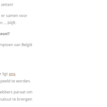
 zetten!
e er samen voor
 ….blijft.
eun!!
mpioen van België
 ligt
ons
speeld te worden.
hebbers paraat om
saluut te brengen