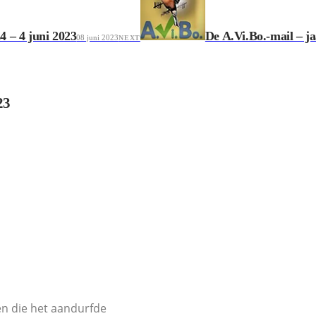
4 – 4 juni 2023
De A.Vi.Bo.-mail – j
08 juni 2023
NEXT
23
en die het aandurfde