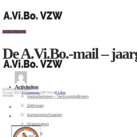
AVIBO NIEUWS
De A.Vi.Bo.-mail – jaa
Activiteiten
by
Marnix Moerman
14 juni 2023
0
Comments
500 Views
0
Likes
Vergaderingen – Tentoonstellingen
SHARE
Zettingen
Kampioenschappen
Organisaties
Kalender