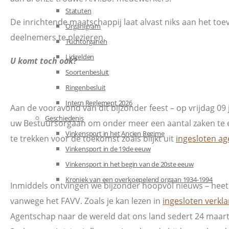
Statuten
De inrichtende maatschappij laat alvast niks aan het toev
Organigram
deelnemers te plezieren.
Tuchtorganen
Lidgelden
U komt toch ook?
Soortenbesluit
Ringenbesluit
Intern Reglement 2026
Aan de vooravond van dit bijzonder feest – op vrijdag 09 
Geschiedenis
uw Bestuursorgaan om onder meer een aantal zaken te 
Vinkensport in het Ancien Regime
te trekken voor de toekomst zoals blijkt uit
ingesloten a
Vinkensport in de 19de eeuw
Vinkensport in het begin van de 20ste eeuw
Kroniek van een overkoepelend orgaan 1934-1994
Inmiddels ontvingen we bijzonder hoopvol nieuws – heet
vanwege het FAVV. Zoals je kan lezen in
ingesloten verkla
Agentschap naar de wereld dat ons land sedert 24 maart 