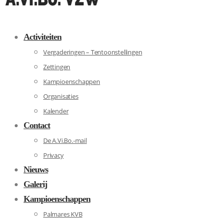
Activiteiten
Vergaderingen – Tentoonstellingen
Zettingen
Kampioenschappen
Organisaties
Kalender
Contact
De A.Vi.Bo.-mail
Privacy
Nieuws
Galerij
Kampioenschappen
Palmares KVB