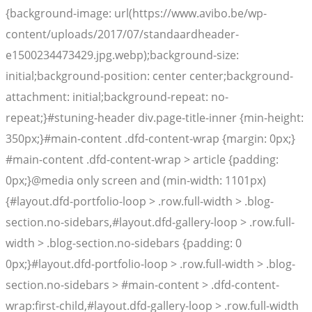
{background-image: url(https://www.avibo.be/wp-
content/uploads/2017/07/standaardheader-
e1500234473429.jpg.webp);background-size:
initial;background-position: center center;background-
attachment: initial;background-repeat: no-
repeat;}#stuning-header div.page-title-inner {min-height:
350px;}#main-content .dfd-content-wrap {margin: 0px;}
#main-content .dfd-content-wrap > article {padding:
0px;}@media only screen and (min-width: 1101px)
{#layout.dfd-portfolio-loop > .row.full-width > .blog-
section.no-sidebars,#layout.dfd-gallery-loop > .row.full-
width > .blog-section.no-sidebars {padding: 0
0px;}#layout.dfd-portfolio-loop > .row.full-width > .blog-
section.no-sidebars > #main-content > .dfd-content-
wrap:first-child,#layout.dfd-gallery-loop > .row.full-width