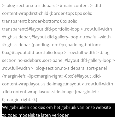
> .blog-section.no-sidebars > #main-content > .dfd-
content-wrap:first-child {border-top: 0px solid
transparent; border-bottom: 0px solid
transparent;}#layout.dfd-portfolio-loop > .row.full-width
#right-sidebar,#layout.dfd-gallery-loop > .row.full-width
#right-sidebar {padding-top: 0px;padding-bottom:
0px;}#layout.dfd-portfolio-loop > .row.full-width > .blog-
section.no-sidebars .sort-panel,#layout.dfd-gallery-loop >
.row.full-width > .blog-section.no-sidebars .sort-panel
{margin-left: -0px;margin-right: -0px;}}#layout .dfd-
content-wrap.layout-side-image,#layout > .row.full-width
.dfd-content-wrap.layout-side-image {margin-left:
0;margin-right: 0;}
We gebruiken cookies om het gebruik van onze website
zo goed mogelijk te laten verlopen