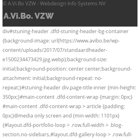
© A.Vi.Bo VZW - Webdesign Info Systems NV
div#stuning-header .dfd-stuning-header-bg-container
{background-image: url(https://www.avibo.be/wp-
content/uploads/2017/07/standaardheader-
e1500234473429.jpg.webp);background-size:
initial;background-position: center center;background-
attachment: initial;background-repeat: no-
repeat;}#stuning-header div.page-title-inner {min-height:
350px;}#main-content .dfd-content-wrap {margin: 0px;}
#main-content .dfd-content-wrap > article {padding:
0px;}@media only screen and (min-width: 1101px)
{#layout.dfd-portfolio-loop > .row.full-width > .blog-
section.no-sidebars,#layout.dfd-gallery-loop > .row.full-