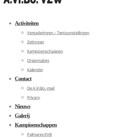
Activiteiten
Vergaderingen – Tentoonstellingen
Zettingen
Kampioenschappen
Organisaties
Kalender
Contact
De A.Vi.Bo.-mail
Privacy
Nieuws
Galerij
Kampioenschappen
Palmares KVB