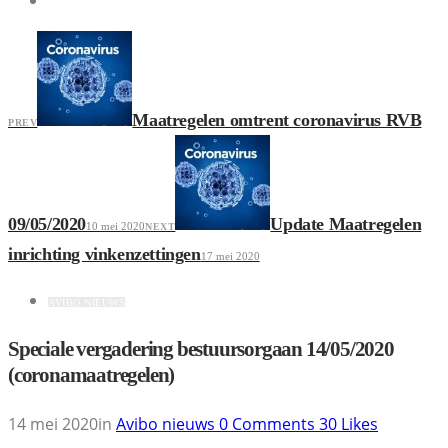
Maatregelen omtrent coronavirus RVB
PREV
09/05/2020
Update Maatregelen
10 mei 2020
NEXT
inrichting vinkenzettingen
17 mei 2020
AVIBO NIEUWS
Speciale vergadering bestuursorgaan 14/05/2020
(coronamaatregelen)
14 mei 2020
in
Avibo nieuws
0
Comments
30
Likes