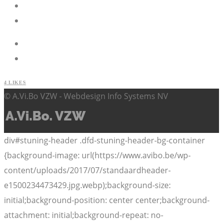
4
LIKES
© A.Vi.Bo VZW - Webdesign Info Systems NV
div#stuning-header .dfd-stuning-header-bg-container
{background-image: url(https://www.avibo.be/wp-
content/uploads/2017/07/standaardheader-
e1500234473429.jpg.webp);background-size:
initial;background-position: center center;background-
attachment: initial;background-repeat: no-