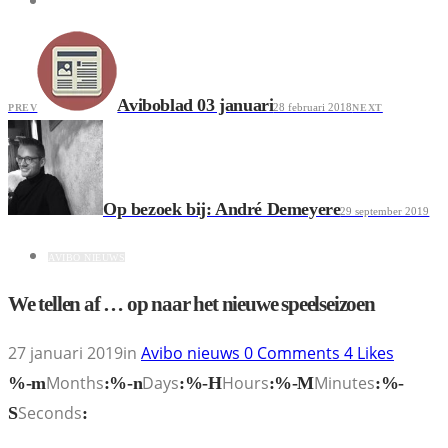
Aviboblad 03 januari
28 februari 2018
PREV
NEXT
Op bezoek bij: André Demeyere
29 september 2019
AVIBO NIEUWS
We tellen af … op naar het nieuwe speelseizoen
27 januari 2019
in
Avibo nieuws
0
Comments
4
Likes
Months
Days
Hours
Minutes
%-m
:
%-n
:
%-H
:
%-M
:
%-
Seconds
S
: