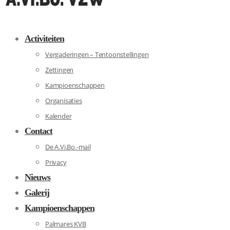
Activiteiten
Vergaderingen – Tentoonstellingen
Zettingen
Kampioenschappen
Organisaties
Kalender
Contact
De A.Vi.Bo.-mail
Privacy
Nieuws
Galerij
Kampioenschappen
Palmares KVB