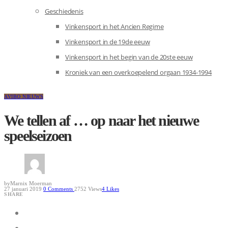
Geschiedenis
Vinkensport in het Ancien Regime
Vinkensport in de 19de eeuw
Vinkensport in het begin van de 20ste eeuw
Kroniek van een overkoepelend orgaan 1934-1994
AVIBO NIEUWS
We tellen af … op naar het nieuwe
speelseizoen
by
Marnix Moerman
27 januari 2019
0
Comments
2752 Views
4
Likes
SHARE