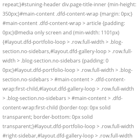
repeat;}#stuning-header div.page-title-inner {min-height:
350px;}#main-content .dfd-content-wrap {margin: 0px;}
#main-content .dfd-content-wrap > article {padding:
0px;}@media only screen and (min-width: 1101px)
{#layout.dfd-portfolio-loop > .row.full-width > .blog-
section.no-sidebars,#layout.dfd-gallery-loop > .row.full-
width > .blog-section.no-sidebars {padding: 0
0px;}#layout.dfd-portfolio-loop > .row.full-width > .blog-
section.no-sidebars > #main-content > .dfd-content-
wrap:first-child,#layout.dfd-gallery-loop > .row.full-width
> .blog-section.no-sidebars > #main-content > .dfd-
content-wrap:first-child {border-top: 0px solid
transparent; border-bottom: 0px solid
transparent;}#layout.dfd-portfolio-loop > .row.full-width
#right-sidebar,#layout.dfd-gallery-loop > .row.full-width