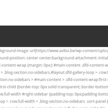
ackground-image: url(https://www.avibo.be/wp-content/upl
ound-position: center center;background-attachment: initi
fd-content-wrap {margin: 0px;} #main-content .dfd-content-w
 > .blog-section.no-sidebars,#layout.dfd-gallery-loop > .row.
ction.no-sidebars > #main-content > .dfd-content-wrap:first-c
rst-child {border-top: 0px solid transparent; border-bottom
row.full-width #right-sidebar {padding-top: 0px;padding-botto
op > .row.full-width > .blog-section.no-sidebars .sort-panel 