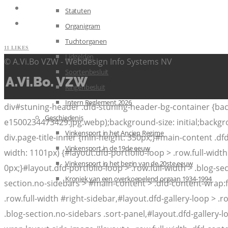
Statuten
Organigram
Tuchtorganen
11
LIKES
Lidgelden
© A.Vi.Bo VZW - Webdesign Info Systems NV
Soortenbesluit
Ringenbesluit
Intern Reglement 2026
div#stuning-header .dfd-stuning-header-bg-container {b
Geschiedenis
e1500234473429.jpg.webp);background-size: initial;backgr
Vinkensport in het Ancien Regime
div.page-title-inner {min-height: 350px;}#main-content .d
Vinkensport in de 19de eeuw
width: 1101px) {#layout.dfd-portfolio-loop > .row.full-width
Vinkensport in het begin van de 20ste eeuw
0px;}#layout.dfd-portfolio-loop > .row.full-width > .blog-se
Kroniek van een overkoepelend orgaan 1934-1994
section.no-sidebars > #main-content > .dfd-content-wrap:fi
.row.full-width #right-sidebar,#layout.dfd-gallery-loop > .
.blog-section.no-sidebars .sort-panel,#layout.dfd-gallery-lo