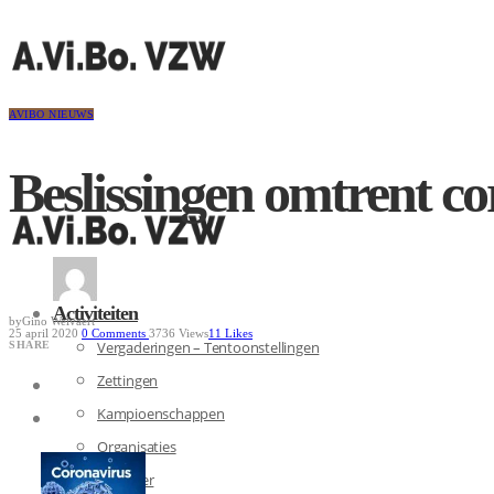
AVIBO NIEUWS
Beslissingen omtrent c
Activiteiten
by
Gino Welvaert
25 april 2020
0
Comments
3736 Views
11
Likes
Vergaderingen – Tentoonstellingen
SHARE
Zettingen
Kampioenschappen
Organisaties
Kalender