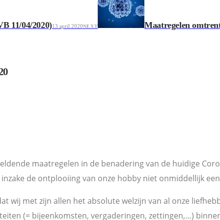
VB 11/04/2020)
Maatregelen omtrent
13 april 2020
NEXT
20
geldende maatregelen in de benadering van de huidige Coron
inzake de ontplooiing van onze hobby niet onmiddellijk een
t wij met zijn allen het absolute welzijn van al onze liefh
viteiten (= bijeenkomsten, vergaderingen, zettingen,…) binne