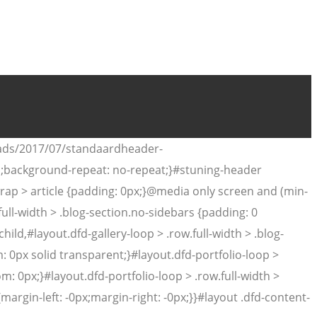
oads/2017/07/standaardheader-
al;background-repeat: no-repeat;}#stuning-header
rap > article {padding: 0px;}@media only screen and (min-
full-width > .blog-section.no-sidebars {padding: 0
hild,#layout.dfd-gallery-loop > .row.full-width > .blog-
: 0px solid transparent;}#layout.dfd-portfolio-loop >
m: 0px;}#layout.dfd-portfolio-loop > .row.full-width >
{margin-left: -0px;margin-right: -0px;}}#layout .dfd-content-