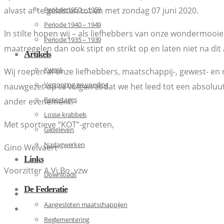
alvast af te gelasten tot en met zondag 07 juni 2020.
Periode 1950 – 1959
Periode 1940 – 1949
In stilte hopen wij – als liefhebbers van onze wondermooi
Periode 1935 – 1939
maatregelen dan ook stipt en strikt op en laten niet na dit
Artikels
Kweek
Wij roepen al onze liefhebbers, maatschappij-, gewest- en
Verzorging en voeding
nauwgezet op te volgen zodat we het leed tot een absolu
Reportages
ander evenement.
Losse krabbels
Met sportieve “KOT”-groeten,
Gildeleven
Naslagwerken
Gino Welvaert
Links
Voorzitter A.Vi.Bo. vzw
Downloads
De Federatie
Aangesloten maatschappijen
Reglementering