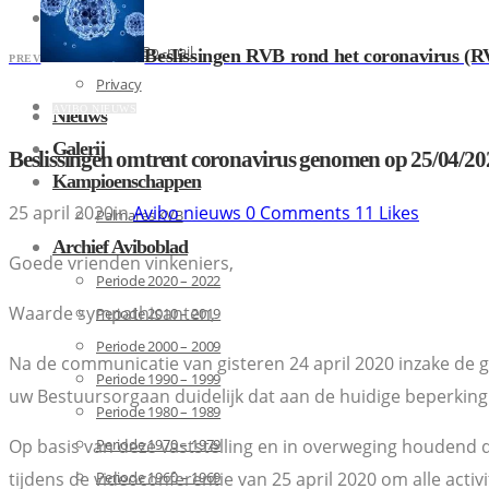
Contact
De A.Vi.Bo.-mail
Beslissingen RVB rond het coronavirus (R
PREV
Privacy
AVIBO NIEUWS
Nieuws
Galerij
Beslissingen omtrent coronavirus genomen op 25/04/20
Kampioenschappen
25 april 2020
in
Avibo nieuws
0
Comments
11
Likes
Palmares KVB
Archief Aviboblad
Goede vrienden vinkeniers,
Periode 2020 – 2022
Waarde sympathisanten,
Periode 2010 – 2019
Periode 2000 – 2009
Na de communicatie van gisteren 24 april 2020 inzake de 
Periode 1990 – 1999
uw Bestuursorgaan duidelijk dat aan de huidige beperking 
Periode 1980 – 1989
Op basis van deze vaststelling en in overweging houdend da
Periode 1970 – 1979
tijdens de videoconferentie van 25 april 2020 om alle acti
Periode 1960 – 1969