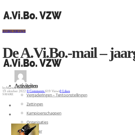
AVIBO NIEUWS
De A.Vi.Bo.-mail – jaa
Activiteiten
by
Marnix Moerman
19 oktober 2022
0
Comments
619 Views
0
Likes
Vergaderingen – Tentoonstellingen
SHARE
Zettingen
Kampioenschappen
Organisaties
Kalender