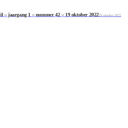
il – jaargang 1 – nummer 42 – 19 oktober 2022
26 oktober 2022