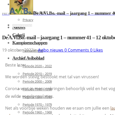
Contact
De A.Vi.Bo.-mail
De A.Vi.Bo.-mail – jaargang 1 – nummer 4
PREV
Privacy
AVIBO NIEUWS
Nieuws
Galerij
De A.Vi.Bo.-mail – jaargang 1 – nummer 41 – 12 oktob
Kampioenschappen
19 oktober 2022
in
Avibo nieuws
0
Comments
0
Likes
Palmares KVB
Archief Aviboblad
Beste lezer ,
Periode 2020 – 2022
Periode 2010 – 2019
We worden stevig bestookt met tal van virussen!
Periode 2000 – 2009
Corona wint in mensenkringen behoorlijk veld en het voge
Periode 1990 – 1999
de wilde vogelpopulaties.
Periode 1980 – 1989
Periode 1970 – 1979
Net als voorbije weken houden we eraan om jullie een
la
Periode 1960 – 1969