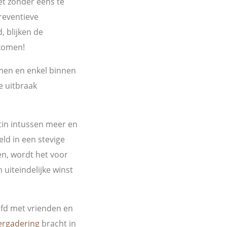
et zonder eens te
reventieve
, blijken de
 komen!
rmen en enkel binnen
e uitbraak
tin intussen meer en
eld in een stevige
len, wordt het voor
 uiteindelijke winst
fd met vrienden en
ergadering
bracht in