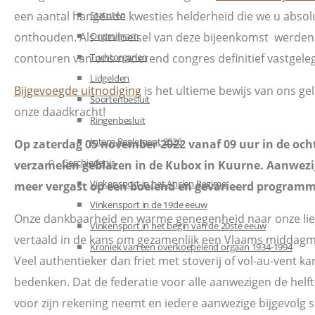
een aantal hangende kwesties helderheid die we u absolu
Statuten
onthouden. Als uitvloeisel van deze bijeenkomst werden
Organigram
contouren van ons naderend congres definitief vastgele
Tuchtorganen
Lidgelden
Bijgevoegde uitnodiging
is het ultieme bewijs van ons gel
Soortenbesluit
onze daadkracht!
Ringenbesluit
Intern Reglement 2026
Op zaterdag 05 november 2022 vanaf 09 uur in de ocht
Geschiedenis
verzamelen geblazen in de Kubox in Kuurne. Aanwezi
Vinkensport in het Ancien Regime
meer vergast op een boeiend en gevarieerd programm
Vinkensport in de 19de eeuw
Onze dankbaarheid en warme genegenheid naar onze li
Vinkensport in het begin van de 20ste eeuw
vertaald in de kans om gezamenlijk een Vlaams middagm
Kroniek van een overkoepelend orgaan 1934-1994
Veel authentieker dan friet met stoverij of vol-au-vent kan
bedenken. Dat de federatie voor alle aanwezigen de helft
voor zijn rekening neemt en iedere aanwezige bijgevolg 