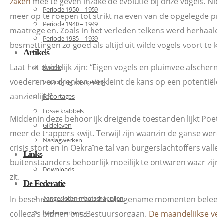
zaken
mee te geven inzake de evolutie bij onze vogels. Ni
Periode 1950 – 1959
meer op te roepen tot strikt naleven van de opgelegde p
Periode 1940 – 1949
maatregelen. Zoals in het verleden telkens werd herhaald
Periode 1935 – 1939
besmettingen zo goed als altijd uit wilde vogels voort te
Artikels
Laat het duidelijk zijn: “Eigen vogels en pluimvee afsche
Kweek
voederen en drenken, verkleint de kans op een potentiël
Verzorging en voeding
aanzienlijk!”
Reportages
Losse krabbels
Middenin deze behoorlijk dreigende toestanden lijkt Poe
Gildeleven
meer de trappers kwijt. Terwijl zijn waanzin de ganse wer
Naslagwerken
crisis stort en in Oekraïne tal van burgerslachtoffers val
Links
buitenstaanders behoorlijk moeilijk te ontwaren waar zijn
Downloads
zit.
De Federatie
In beschreven ellende toch aangename momenten belee
Aangesloten maatschappijen
collega’s binnen ons Bestuursorgaan.
Reglementering
De maandelijkse v