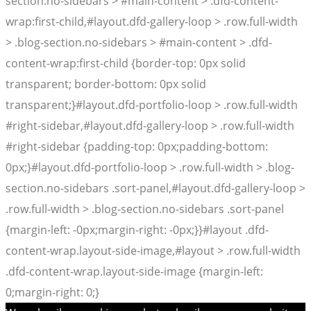
section.no-sidebars > #main-content > .dfd-content-
wrap:first-child,#layout.dfd-gallery-loop > .row.full-width
> .blog-section.no-sidebars > #main-content > .dfd-
content-wrap:first-child {border-top: 0px solid
transparent; border-bottom: 0px solid
transparent;}#layout.dfd-portfolio-loop > .row.full-width
#right-sidebar,#layout.dfd-gallery-loop > .row.full-width
#right-sidebar {padding-top: 0px;padding-bottom:
0px;}#layout.dfd-portfolio-loop > .row.full-width > .blog-
section.no-sidebars .sort-panel,#layout.dfd-gallery-loop >
.row.full-width > .blog-section.no-sidebars .sort-panel
{margin-left: -0px;margin-right: -0px;}}#layout .dfd-
content-wrap.layout-side-image,#layout > .row.full-width
.dfd-content-wrap.layout-side-image {margin-left:
0;margin-right: 0;}