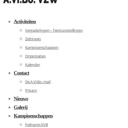
Activiteiten
Vergaderingen – Tentoonstellingen
Zettingen
Kampioenschappen
Organisaties
Kalender
Contact
De A.Vi.Bo.-mail
Privacy
Nieuws
Galerij
Kampioenschappen
Palmares KVB