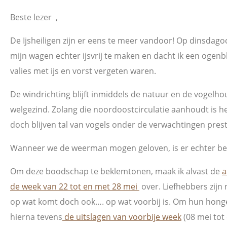
Beste lezer ,
De Ijsheiligen zijn er eens te meer vandoor! Op dinsdago
mijn wagen echter ijsvrij te maken en dacht ik een ogenbl
valies met ijs en vorst vergeten waren.
De windrichting blijft inmiddels de natuur en de vogelho
welgezind. Zolang die noordoostcirculatie aanhoudt is he
doch blijven tal van vogels onder de verwachtingen pres
Wanneer we de weerman mogen geloven, is er echter be
Om deze boodschap te beklemtonen, maak ik alvast de
a
de week van 22 tot en met 28 mei
over. Liefhebbers zijn 
op wat komt doch ook…. op wat voorbij is. Om hun honger
hierna tevens
de uitslagen van voorbije week
(08 mei tot