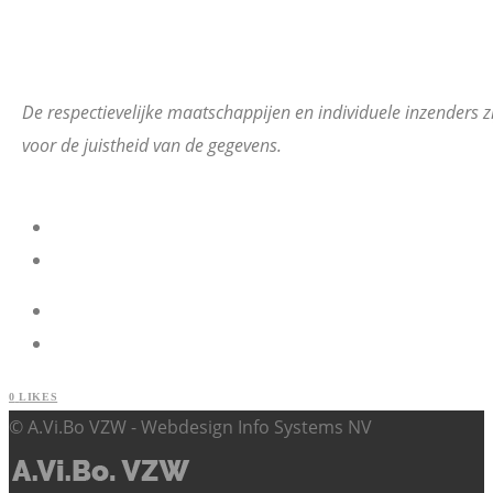
De respectievelijke maatschappijen en individuele inzenders z
voor de juistheid van de gegevens.
0
LIKES
© A.Vi.Bo VZW - Webdesign Info Systems NV