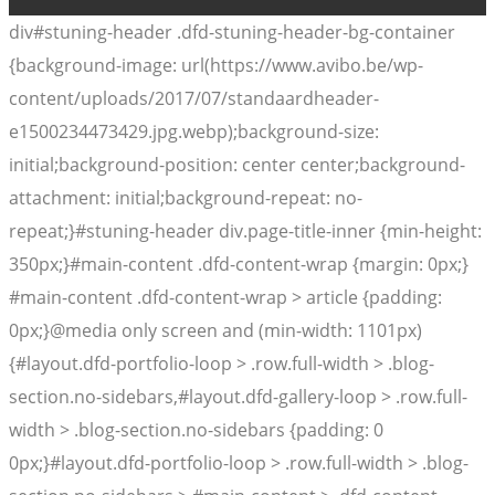
div#stuning-header .dfd-stuning-header-bg-container
{background-image: url(https://www.avibo.be/wp-
content/uploads/2017/07/standaardheader-
e1500234473429.jpg.webp);background-size:
initial;background-position: center center;background-
attachment: initial;background-repeat: no-
repeat;}#stuning-header div.page-title-inner {min-height:
350px;}#main-content .dfd-content-wrap {margin: 0px;}
#main-content .dfd-content-wrap > article {padding:
0px;}@media only screen and (min-width: 1101px)
{#layout.dfd-portfolio-loop > .row.full-width > .blog-
section.no-sidebars,#layout.dfd-gallery-loop > .row.full-
width > .blog-section.no-sidebars {padding: 0
0px;}#layout.dfd-portfolio-loop > .row.full-width > .blog-