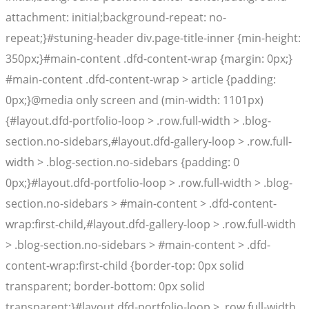
attachment: initial;background-repeat: no-
repeat;}#stuning-header div.page-title-inner {min-height:
350px;}#main-content .dfd-content-wrap {margin: 0px;}
#main-content .dfd-content-wrap > article {padding:
0px;}@media only screen and (min-width: 1101px)
{#layout.dfd-portfolio-loop > .row.full-width > .blog-
section.no-sidebars,#layout.dfd-gallery-loop > .row.full-
width > .blog-section.no-sidebars {padding: 0
0px;}#layout.dfd-portfolio-loop > .row.full-width > .blog-
section.no-sidebars > #main-content > .dfd-content-
wrap:first-child,#layout.dfd-gallery-loop > .row.full-width
> .blog-section.no-sidebars > #main-content > .dfd-
content-wrap:first-child {border-top: 0px solid
transparent; border-bottom: 0px solid
transparent;}#layout.dfd-portfolio-loop > .row.full-width