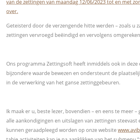
van de zettingen van maandag 12/06/2023 tot en met zo
over.
Geteisterd door de verzengende hitte werden – zoals u z
zettingen vervroegd beëindigd en vervolgens omgereken
Ons programma Zettingsoft heeft inmiddels ook in deze c
bijzondere waarde bewezen en ondersteunt de plaatselijk
in de verwerking van het ganse zettinggebeuren.
Ik maak er u, beste lezer, bovendien – en eens te meer – 
alle aankondigingen en uitslagen van zettingen steevast 
kunnen geraadpleegd worden op onze website
www.avib
tabje activiteiten kan je na aanklikken van het submenu “