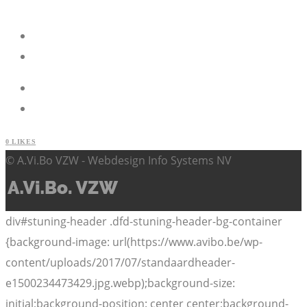
0
LIKES
© A.Vi.Bo VZW - Webdesign Info Systems NV
div#stuning-header .dfd-stuning-header-bg-container
{background-image: url(https://www.avibo.be/wp-
content/uploads/2017/07/standaardheader-
e1500234473429.jpg.webp);background-size:
initial;background-position: center center;background-