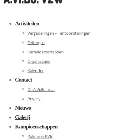
Activiteiten
Vergaderingen – Tentoonstellingen
Zettingen
Kampioenschappen
Organisaties
Kalender
Contact
De A.Vi.Bo.-mail
Privacy
Nieuws
Galerij
Kampioenschappen
Palmares KVB