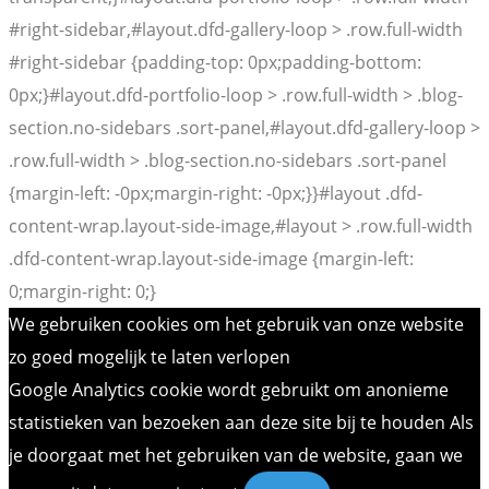
#right-sidebar,#layout.dfd-gallery-loop > .row.full-width
#right-sidebar {padding-top: 0px;padding-bottom:
0px;}#layout.dfd-portfolio-loop > .row.full-width > .blog-
section.no-sidebars .sort-panel,#layout.dfd-gallery-loop >
.row.full-width > .blog-section.no-sidebars .sort-panel
{margin-left: -0px;margin-right: -0px;}}#layout .dfd-
content-wrap.layout-side-image,#layout > .row.full-width
.dfd-content-wrap.layout-side-image {margin-left:
0;margin-right: 0;}
We gebruiken cookies om het gebruik van onze website
zo goed mogelijk te laten verlopen
Google Analytics cookie wordt gebruikt om anonieme
statistieken van bezoeken aan deze site bij te houden Als
je doorgaat met het gebruiken van de website, gaan we