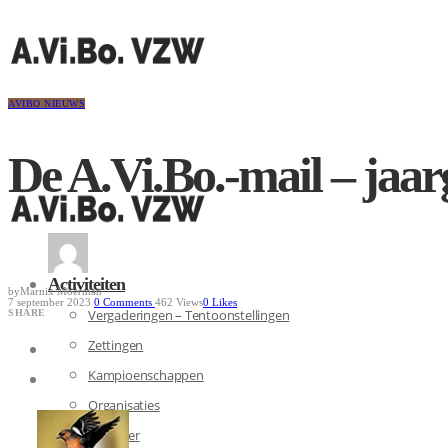
AVIBO NIEUWS
De A.Vi.Bo.-mail – jaa
Activiteiten
by
Marnix Moerman
7 september 2023
0
Comments
462 Views
0
Likes
Vergaderingen – Tentoonstellingen
SHARE
Zettingen
Kampioenschappen
Organisaties
Kalender