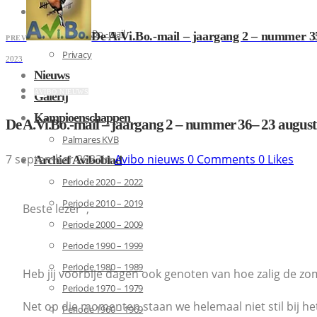
Contact
De A.Vi.Bo.-mail
De A.Vi.Bo.-mail – jaargang 2 – nummer 3
PREV
Privacy
2023
Nieuws
AVIBO NIEUWS
Galerij
Kampioenschappen
De A.Vi.Bo.-mail – jaargang 2 – nummer 36– 23 august
Palmares KVB
7 september 2023
in
Avibo nieuws
0
Comments
0
Likes
Archief Aviboblad
Periode 2020 – 2022
Periode 2010 – 2019
Beste lezer ,
Periode 2000 – 2009
Periode 1990 – 1999
Periode 1980 – 1989
Heb jij voorbije dagen ook genoten van hoe zalig de zom
Periode 1970 – 1979
Net op die momenten staan we helemaal niet stil bij 
Periode 1960 – 1969