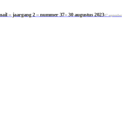
mail – jaargang 2 – nummer 37– 30 augustus 2023
07 september