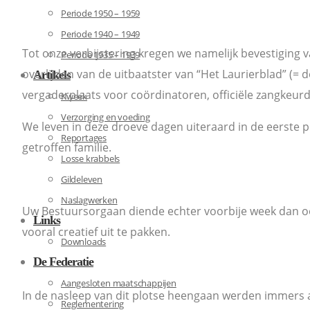
Periode 1950 – 1959
Periode 1940 – 1949
Tot onze verbijstering kregen we namelijk bevestiging v
Periode 1935 – 1939
overlijden van de uitbaatster van “Het Laurierblad” (= d
Artikels
vergaderplaats voor coördinatoren, officiële zangkeurd
Kweek
Verzorging en voeding
We leven in deze droeve dagen uiteraard in de eerste 
Reportages
getroffen familie.
Losse krabbels
Gildeleven
Naslagwerken
Uw Bestuursorgaan diende echter voorbije week dan o
Links
vooral creatief uit te pakken.
Downloads
De Federatie
Aangesloten maatschappijen
In de nasleep van dit plotse heengaan werden immers 
Reglementering