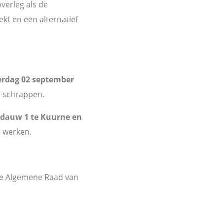
verleg als de
t en een alternatief
erdag 02 september
e schrappen.
rdauw 1 te Kuurne en
e werken.
de Algemene Raad van