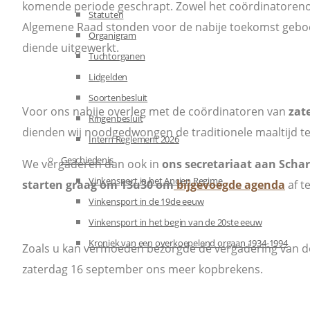
komende periode geschrapt. Zowel het coördinatoreno
Statuten
Algemene Raad stonden voor de nabije toekomst geboek
Organigram
diende uitgewerkt.
Tuchtorganen
Lidgelden
Soortenbesluit
Voor ons nabije overleg met de coördinatoren van
zat
Ringenbesluit
dienden wij noodgedwongen de traditionele maaltijd t
Intern Reglement 2026
Geschiedenis
We vergaderen dan ook in
ons secretariaat aan Scha
Vinkensport in het Ancien Regime
starten graag om 13u30 om
bijgevoegde agenda
af t
Vinkensport in de 19de eeuw
Vinkensport in het begin van de 20ste eeuw
Kroniek van een overkoepelend orgaan 1934-1994
Zoals u kan vermoeden bezorgde de vergadering van 
zaterdag 16 september ons meer kopbrekens.