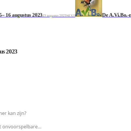
5– 16 augustus 2023
De A.Vi.Bo.-
23 augustus 2023
NEXT
us 2023
er kan zijn?
het onvoorspelbare…