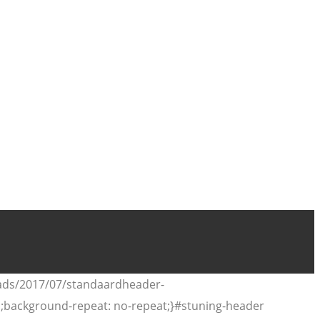
oads/2017/07/standaardheader-
al;background-repeat: no-repeat;}#stuning-header