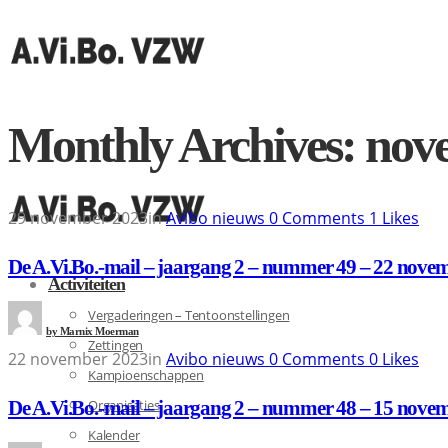
Monthly Archives: nov
29 november 2023
in
Avibo nieuws
0
Comments
1
Likes
De A.Vi.Bo.-mail – jaargang 2 – nummer 49 – 22 nove
Activiteiten
Vergaderingen – Tentoonstellingen
by
Marnix Moerman
Zettingen
22 november 2023
in
Avibo nieuws
0
Comments
0
Likes
Kampioenschappen
De A.Vi.Bo.-mail – jaargang 2 – nummer 48 – 15 nove
Organisaties
Kalender