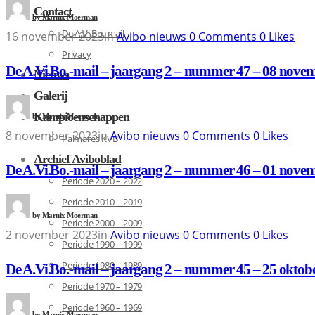
Contact
by
Marnix Moerman
De A.Vi.Bo.-mail
16 november 2023
in
Avibo nieuws
0
Comments
0
Likes
Privacy
De A.Vi.Bo.-mail – jaargang 2 – nummer 47 – 08 nove
Nieuws
Galerij
Kampioenschappen
by
Marnix Moerman
8 november 2023
in
Avibo nieuws
0
Comments
0
Likes
Palmares KVB
Archief Aviboblad
De A.Vi.Bo.-mail – jaargang 2 – nummer 46 – 01 nove
Periode 2020 – 2022
Periode 2010 – 2019
by
Marnix Moerman
Periode 2000 – 2009
2 november 2023
in
Avibo nieuws
0
Comments
0
Likes
Periode 1990 – 1999
Periode 1980 – 1989
De A.Vi.Bo.-mail – jaargang 2 – nummer 45 – 25 oktob
Periode 1970 – 1979
Periode 1960 – 1969
by
Marnix Moerman