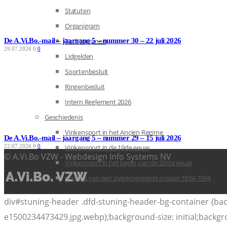
Statuten
Organigram
De A.Vi.Bo.-mail – jaargang 5 – nummer 30 – 22 juli 2026
Tuchtorganen
29.07.2026
0
0
Lidgelden
Soortenbesluit
Ringenbesluit
Intern Reglement 2026
Geschiedenis
Vinkensport in het Ancien Regime
De A.Vi.Bo.-mail – jaargang 5 – nummer 29 – 15 juli 2026
22.07.2026
0
0
Vinkensport in de 19de eeuw
© A.Vi.Bo VZW - Webdesign Info Systems NV
Vinkensport in het begin van de 20ste eeuw
Kroniek van een overkoepelend orgaan 1934-1994
div#stuning-header .dfd-stuning-header-bg-container {b
e1500234473429.jpg.webp);background-size: initial;backgr