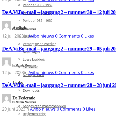
Periode 1950 – 1959
De A.Vi.Bo.-mail – jaargang 2 – nummer 30 – 12 juli 2
Periode 1940 – 1949
Periode 1935 – 1939
Artikels
by
Marnix Moerman
12 juli 2023
in
Avibo nieuws
0
Comments
0
Likes
Kweek
Verzorging en voeding
De A.Vi.Bo.-mail – jaargang 2 – nummer 29 – 05 juli 2
Reportages
Losse krabbels
by
Marnix Moerman
Gildeleven
12 juli 2023
in
Avibo nieuws
0
Comments
0
Likes
Naslagwerken
Links
De A.Vi.Bo.-mail – jaargang 2 – nummer 28 – 28 juni 2
Downloads
De Federatie
by
Marnix Moerman
Aangesloten maatschappijen
29 juni 2023
in
Avibo nieuws
0
Comments
0
Likes
Reglementering