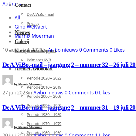
Authors
Contact
De A.Vi.Bo.-mail
All
Privacy
Gino Welvaert
Nieuws
Marnix Moerman
Galerij
10 augustus 2023
in
Avibo nieuws
0
Comments
0
Likes
Kampioenschappen
Palmares KVB
De A.Vi.Bo.-mail – jaargang 2 – nummer 32 – 26 juli 2
Archief Aviboblad
Periode 2020 – 2022
by
Marnix Moerman
Periode 2010 – 2019
27 juli 2023
in
Avibo nieuws
0
Comments
0
Likes
Periode 2000 – 2009
Periode 1990 – 1999
De A.Vi.Bo.-mail – jaargang 2 – nummer 31 – 19 juli 2
Periode 1980 – 1989
Periode 1970 – 1979
by
Marnix Moerman
Periode 1960 – 1969
20 juli 2023
in
Avibo nieuws
0
Comments
1
Likes