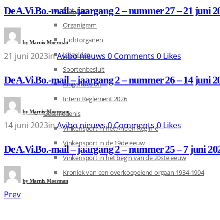
De A.Vi.Bo.-mail – jaargang 2 – nummer 27 – 21 juni 2
Statuten
Organigram
Tuchtorganen
by
Marnix Moerman
Lidgelden
21 juni 2023
in
Avibo nieuws
0
Comments
0
Likes
Soortenbesluit
De A.Vi.Bo.-mail – jaargang 2 – nummer 26 – 14 juni 2
Ringenbesluit
Intern Reglement 2026
by
Marnix Moerman
Geschiedenis
14 juni 2023
in
Avibo nieuws
0
Comments
0
Likes
Vinkensport in het Ancien Regime
Vinkensport in de 19de eeuw
De A.Vi.Bo.-mail – jaargang 2 – nummer 25 – 7 juni 20
Vinkensport in het begin van de 20ste eeuw
Kroniek van een overkoepelend orgaan 1934-1994
by
Marnix Moerman
Prev